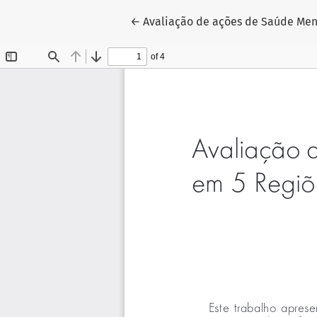
Voltar aos Detalhes do Artigo
←
Avaliação de ações de Saúde Men