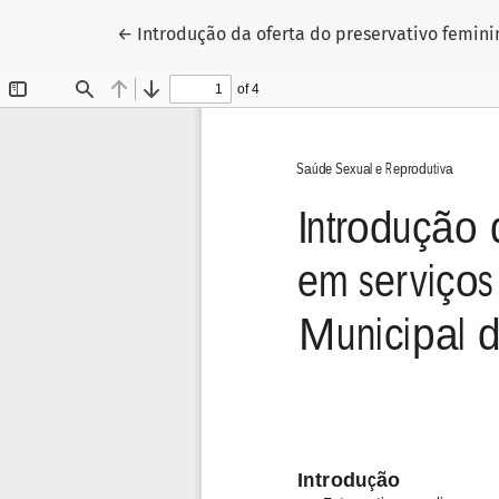
Voltar aos Detalhes do Artigo
←
Introdução da oferta do preservativo femin