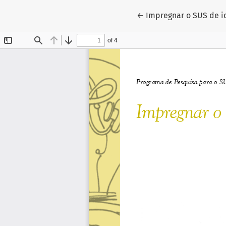
Voltar aos Detalhes d
←
Impregnar o SUS de i