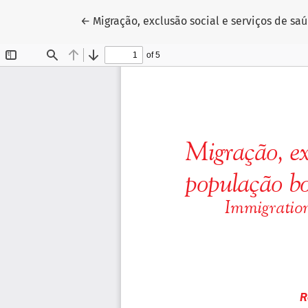
Voltar aos Detalhes do Artigo
←
Migração, exclusão social e serviços de sa