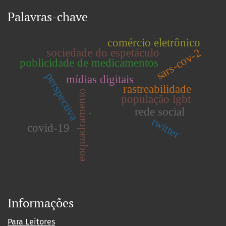
Palavras-chave
comércio eletrônico
sars-cov-2
sociedade do espetáculo
publicidade de medicamentos
perspectiva
mídias digitais
rastreabilidade
enquadramento
população lgbt
rede social
.
twitter
covid-19
Informações
Para Leitores