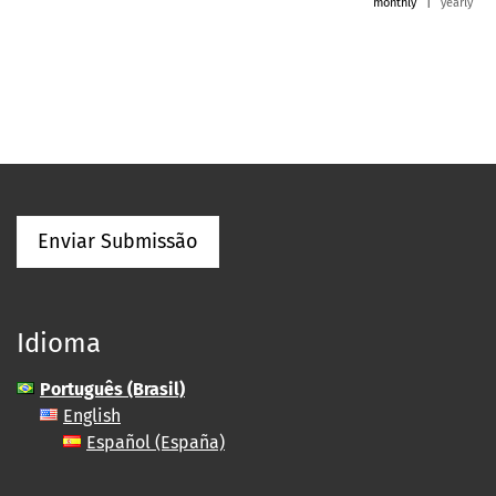
monthly
|
yearly
Enviar Submissão
Idioma
Português (Brasil)
English
Español (España)