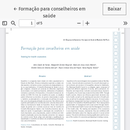
Voltar aos Detalhes do Artigo
←
Formação para conselheiros em
Baixar
saúde