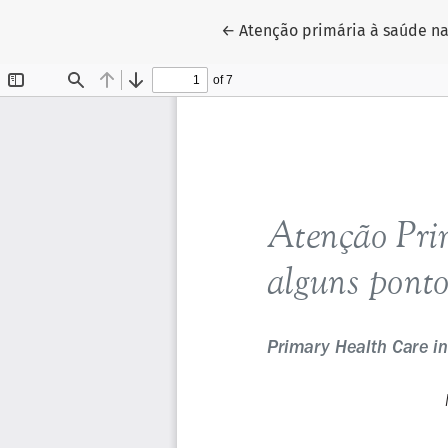
Voltar aos Detalhes do Artig
←
Atenção primária à saúde na