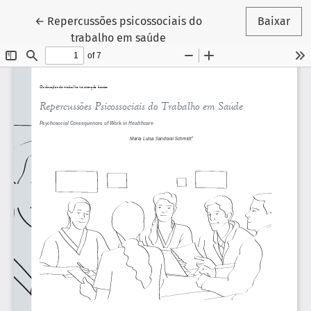
Voltar aos Detalhes do Artigo
←
Repercussões psicossociais do
Baixar
trabalho em saúde