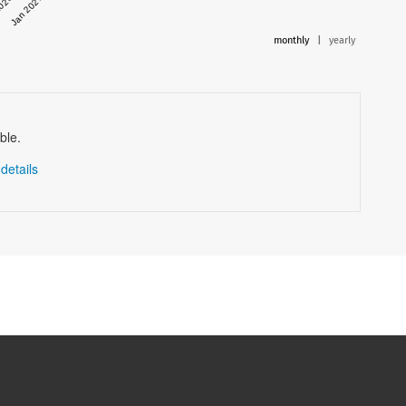
2026
Jan 2027
monthly
|
yearly
ble.
details