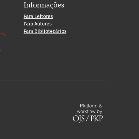
Informações
áculo
Para Leitores
Para Autores
Para Bibliotecários
al