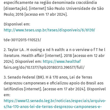
especificamente na região denominada cracolândia
[dissertação]. [internet] São Paulo: Universidade de São
Paulo; 2016 [acesso em 17 abr 2024].
Disponível em:
http://www.teses.usp.br/teses/disponiveis/6/6139/
tde-30112015-110523/
2. Taylor LA . H ousing a nd h ealth: a n o verview o f T he l
iterature. Health affair [internet]. 2018 [acesso em 12 abr
2024]. Disponível em:
https://www.healthaf
fairs.org/do/10.1377/hpb20180313.396577/full/
3. Senado Federal (BR). H á 170 anos, Lei de Terras
desprezou camponeses e oficializou apoio do Brasil aos
latifúndios [internet]. [acesso em 17 abr 2024]. Disponível
em:
https://www12.senado.leg.br/noticias/especiais/arquivo-
s/ha-170-anos-lei-de-terras-desprezou-camponeses-e-