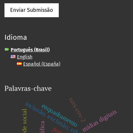
Enviar Submissão
Idioma
Português (Brasil)
English
Español (España)
Palavras-chave
sars-cov-2
inclusão; exclusão; educação especial
enquadramento
mídias digitais
rede social