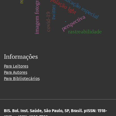
imagem fotográfica
população lgbt
twitter
covid-19
perspectiva
.
rastreabilidade
Informações
Para Leitores
Para Autores
Para Bibliotecários
BIS. Bol. Inst. Saúde, São Paulo, SP, Brasil.
pISSN: 1518-