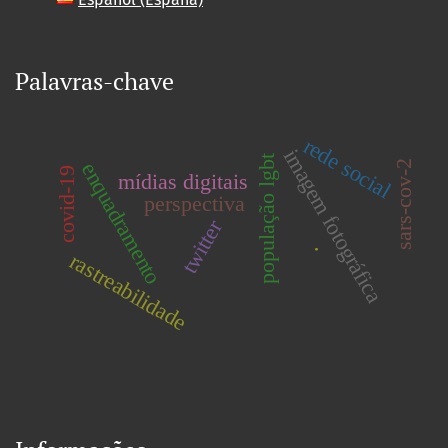
Palavras-chave
rede social
imagem fotográfica
população lgbt
enquadramento
sars-cov-2
covid-19
mídias digitais
perspectiva
twitter
.
rastreabilidade