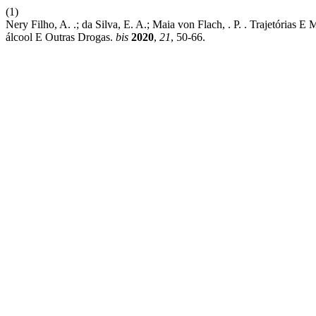
(1)
Nery Filho, A. .; da Silva, E. A.; Maia von Flach, . P. . Trajetóri
álcool E Outras Drogas.
bis
2020
,
21
, 50-66.