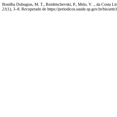
Bonilha Dubugras, M. T., Rembischevski, P., Melo, V. ., da Costa Li
21
(1), 3–8. Recuperado de https://periodicos.saude.sp.gov.br/bis/arti