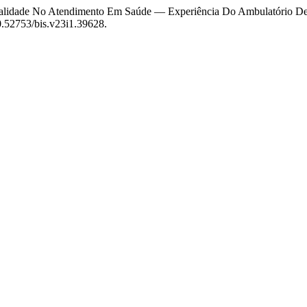
tegralidade No Atendimento Em Saúde — Experiência Do Ambulatório De
:10.52753/bis.v23i1.39628.