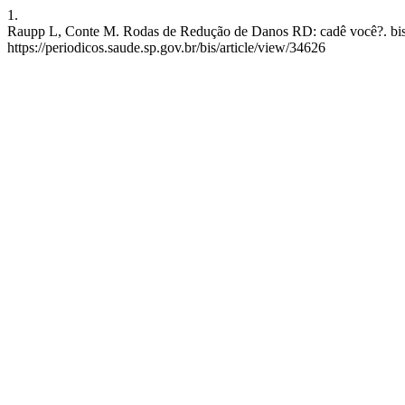
1.
Raupp L, Conte M. Rodas de Redução de Danos RD: cadê você?. bis [I
https://periodicos.saude.sp.gov.br/bis/article/view/34626