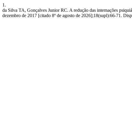
1.
da Silva TA, Gonçalves Junior RC. A redução das internações psiquiá
dezembro de 2017 [citado 8º de agosto de 2026];18(supl):66-71. Dispo