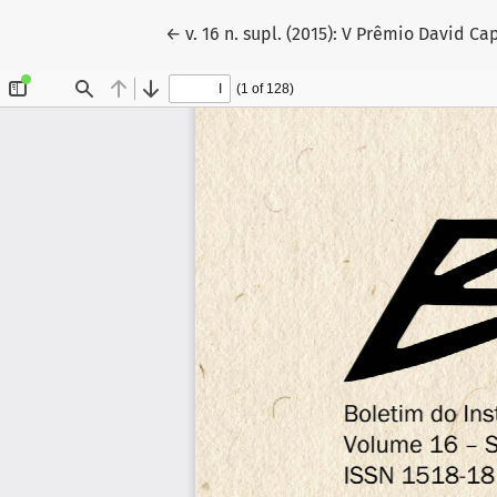
Voltar aos Detalhes do Artigo
←
v. 16 n. supl. (2015): V Prêmio David C