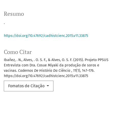
Resumo
.
https://doi.org/10.47692/cadhistcienc.2015.v11.33875
Como Citar
Ibañez, . N., Alves, . O. S. F., & Alves, O. S. F. (2015). Projeto PPSUS
Entrevista com Dra. Cosue Miyaki da produção de soros e
vacinas.
Cadernos De História Da Ciência
,
11
(1), 147–176.
https://doi.org/10.47692/cadhistcienc.2015.v11.33875
Fomatos de Citação