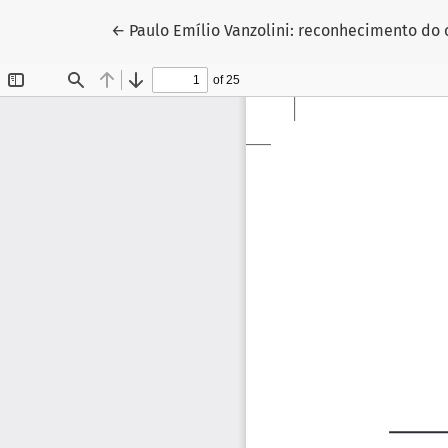
Voltar aos Detalhes do Artigo
←
Paulo Emílio Vanzolini: reconhecimento do 