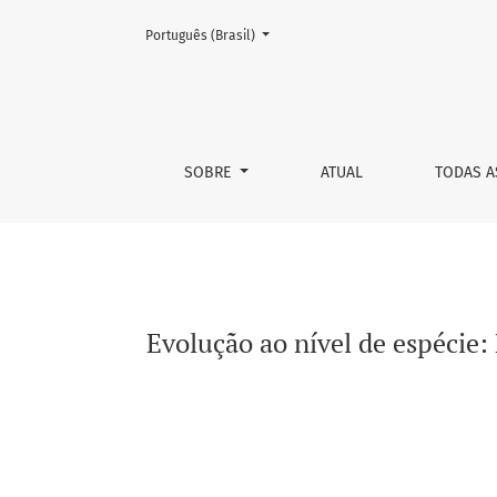
Mudar o idioma. O atual é:
Português (Brasil)
Evolução ao nível de espécie: Répteis da Amé
SOBRE
ATUAL
TODAS A
Evolução ao nível de espécie: