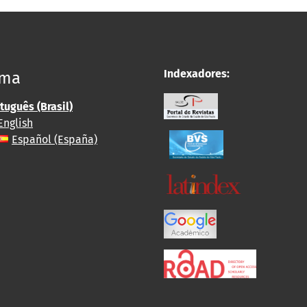
Indexadores:
oma
tuguês (Brasil)
English
Español (España)