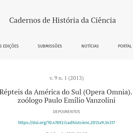
rica do Sul (Opera Omnia). Uma saga editorial da obra do zoó
Cadernos de História da Ciência
S EDIÇÕES
SUBMISSÕES
NOTÍCIAS
PORTAL
v. 9 n. 1 (2013)
 Répteis da América do Sul (Opera Omnia).
zoólogo Paulo Emílio Vanzolini
DEPOIMENTOS
https://doi.org/10.47692/cadhistcienc.2013.v9.34317