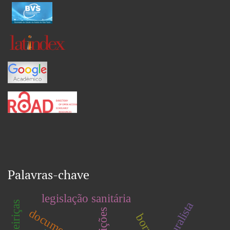
Palavras-chave
legislação sanitária
naturalista
documento