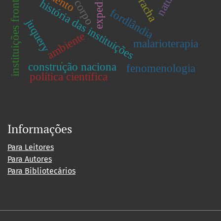
instituições fronteiriças
expedições
borracha
história das instituições
corpo
fordlândia
juquery
ambiente
malarioterapia
construção naciona
.
fenomenologia
política científica
Informações
Para Leitores
Para Autores
Para Bibliotecários