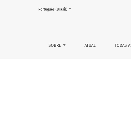
Mudar o idioma. O atual é:
Português (Brasil)
Eu e Paulo Vanzolini
SOBRE
ATUAL
TODAS A