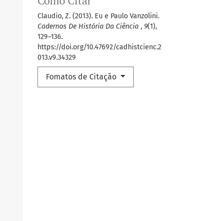
Como Citar
Claudio, Z. (2013). Eu e Paulo Vanzolini.
Cadernos De História Da Ciência
,
9
(1),
129–136.
https://doi.org/10.47692/cadhistcienc.2
013.v9.34329
Fomatos de Citação