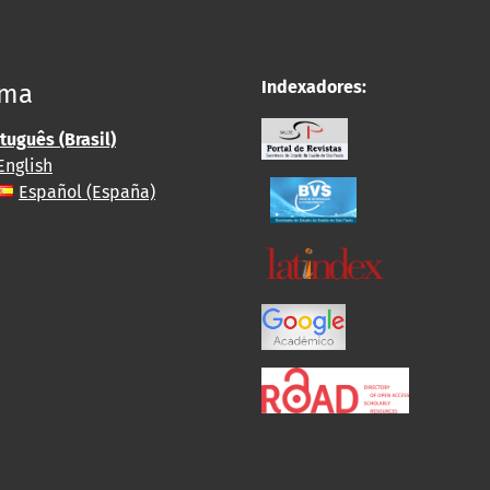
Indexadores:
oma
tuguês (Brasil)
English
Español (España)