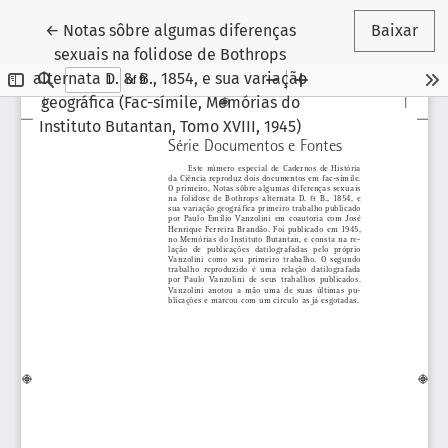
Voltar aos Detalhes do Artigo
←
Notas sôbre algumas diferenças
Baixar
sexuais na folidose de Bothrops
alternata D. & B., 1854, e sua variação
geográfica (Fac-símile, Memórias do
Instituto Butantan, Tomo XVIII, 1945)