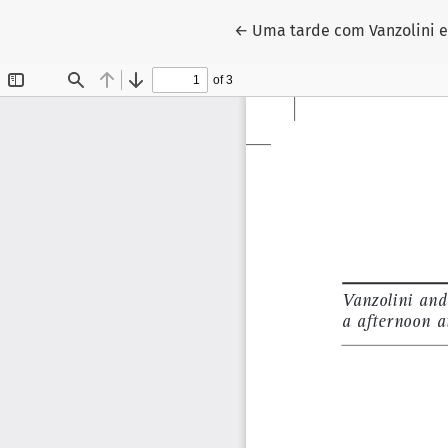
Voltar aos Detalhes do Arti
←
Uma tarde com Vanzolini e