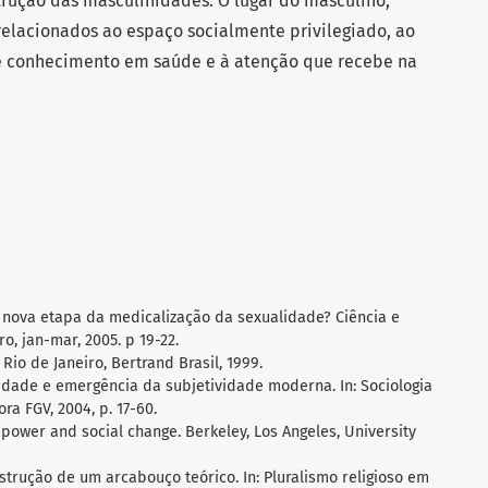
trução das masculinidades. O lugar do masculino,
relacionados ao espaço socialmente privilegiado, ao
e conhecimento em saúde e à atenção que recebe na
ova etapa da medicalização da sexualidade? Ciência e
iro, jan-mar, 2005. p 19-22.
io de Janeiro, Bertrand Brasil, 1999.
dade e emergência da subjetividade moderna. In: Sociologia
ra FGV, 2004, p. 17-60.
 power and social change. Berkeley, Los Angeles, University
nstrução de um arcabouço teórico. In: Pluralismo religioso em