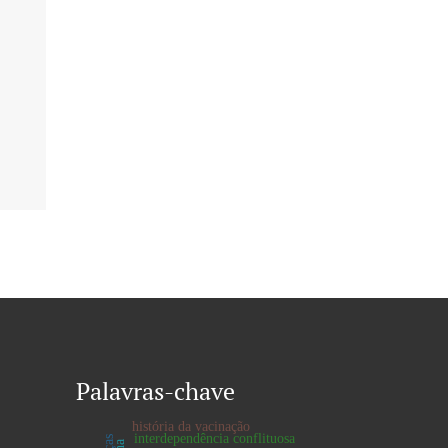
Palavras-chave
história da vacinação
interdependência conflituosa