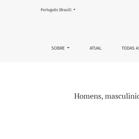
Mudar o idioma. O atual é:
Português (Brasil)
Homens, masculinidades e saúde: uma reflexã
SOBRE
ATUAL
TODAS A
Homens, masculinida