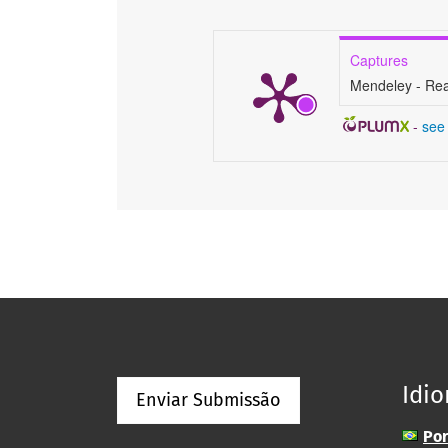
Captures
Mendeley - Re
-
see 
Idi
Enviar Submissão
Por