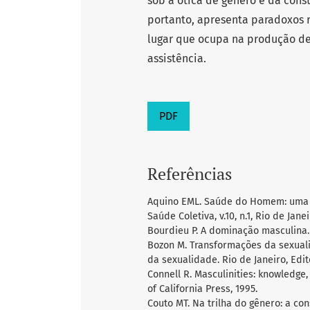
sob a ótica de gênero e da cons
portanto, apresenta paradoxos 
lugar que ocupa na produção d
assistência.
PDF
Referências
Aquino EML. Saúde do Homem: uma n
Saúde Coletiva, v.10, n.1, Rio de Jane
Bourdieu P. A dominação masculina. R
Bozon M. Transformações da sexuali
da sexualidade. Rio de Janeiro, Edito
Connell R. Masculinities: knowledge,
of California Press, 1995.
Couto MT. Na trilha do gênero: a co