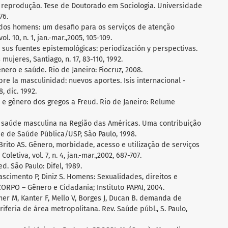
e reprodução. Tese de Doutorado em Sociologia. Universidade
76.
 dos homens: um desafio para os serviços de atenção
l. 10, n. 1, jan.-mar.,2005, 105-109.
 sus fuentes epistemológicas: periodización y perspectivas.
mujeres, Santiago, n. 17, 83-110, 1992.
ero e saúde. Rio de Janeiro: Fiocruz, 2008.
re la masculinidad: nuevos aportes. Isis internacional -
, dic. 1992.
 e gênero dos gregos a Freud. Rio de Janeiro: Relume
da saúde masculina na Região das Américas. Uma contribuição
e de Saúde Pública/USP, São Paulo, 1998.
 Brito AS. Gênero, morbidade, acesso e utilização de serviços
letiva, vol. 7, n. 4, jan.-mar.,2002, 687-707.
d. São Paulo: Difel, 1989.
ascimento P, Diniz S. Homens: Sexualidades, direitos e
ORPO – Gênero e Cidadania; Instituto PAPAI, 2004.
ner M, Kanter F, Mello V, Borges J, Ducan B. demanda de
iferia de área metropolitana. Rev. Saúde públ., S. Paulo,