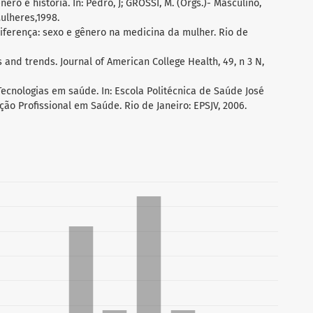
ero e história. In: Pedro, J; GROSSI, M. (Orgs.)- Masculino,
Mulheres,1998.
iferença: sexo e gênero na medicina da mulher. Rio de
s and trends. Journal of American College Health, 49, n 3 N,
ecnologias em saúde. In: Escola Politécnica de Saúde José
ção Profissional em Saúde. Rio de Janeiro: EPSJV, 2006.