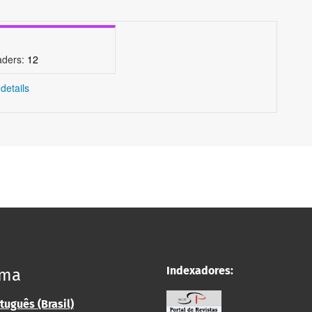
aders:
12
details
Indexadores:
oma
tuguês (Brasil)