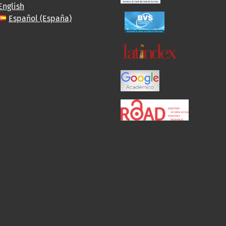
English
Español (España)