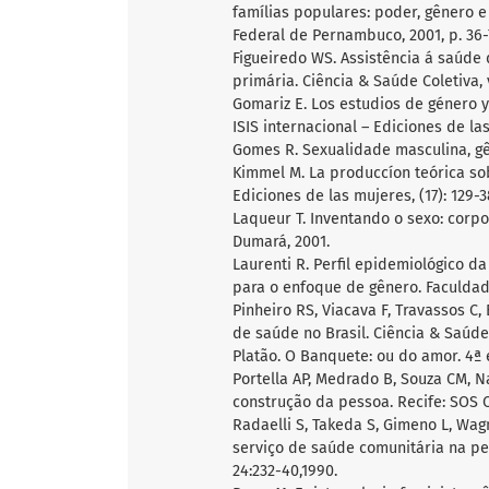
famílias populares: poder, gênero 
Federal de Pernambuco, 2001, p. 36-
Figueiredo WS. Assistência á saúde
primária. Ciência & Saúde Coletiva, vo
Gomariz E. Los estudios de género y
ISIS internacional – Ediciones de las 
Gomes R. Sexualidade masculina, gên
Kimmel M. La produccíon teórica sob
Ediciones de las mujeres, (17): 129-38
Laqueur T. Inventando o sexo: corpo
Dumará, 2001.
Laurenti R. Perfil epidemiológico 
para o enfoque de gênero. Faculdad
Pinheiro RS, Viacava F, Travassos C,
de saúde no Brasil. Ciência & Saúde Co
Platão. O Banquete: ou do amor. 4ª e
Portella AP, Medrado B, Souza CM, N
construção da pessoa. Recife: SOS C
Radaelli S, Takeda S, Gimeno L, Wag
serviço de saúde comunitária na per
24:232-40,1990.