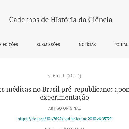
asil pré-republicano: apontamentos sobre a clínica e a expe
Cadernos de História da Ciência
S EDIÇÕES
SUBMISSÕES
NOTÍCIAS
PORTAL
v. 6 n. 1 (2010)
es médicas no Brasil pré-republicano: apon
experimentação
ARTIGO ORIGINAL
https://doi.org/10.47692/cadhistcienc.2010.v6.35779