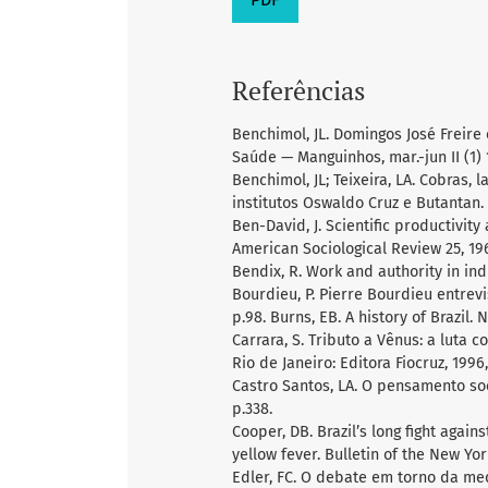
Referências
Benchimol, JL. Domingos José Freire 
Saúde — Manguinhos, mar.-jun II (1) 
Benchimol, JL; Teixeira, LA. Cobras,
institutos Oswaldo Cruz e Butantan. R
Ben-David, J. Scientific productivit
American Sociological Review 25, 19
Bendix, R. Work and authority in indu
Bourdieu, P. Pierre Bourdieu entrev
p.98. Burns, EB. A history of Brazil.
Carrara, S. Tributo a Vênus: a luta c
Rio de Janeiro: Editora Fiocruz, 1996,
Castro Santos, LA. O pensamento so
p.338.
Cooper, DB. Brazil’s long fight agai
yellow fever. Bulletin of the New Yo
Edler, FC. O debate em torno da med