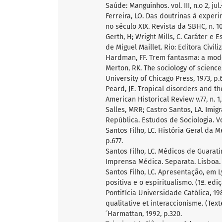
Saúde: Manguinhos. vol. III, n.o 2, jul
Ferreira, LO. Das doutrinas à expe
no século XIX. Revista da SBHC, n. 10
Gerth, H; Wright Mills, C. Caráter e 
de Miguel Maillet. Rio: Editora Civili
Hardman, FF. Trem fantasma: a moder
Merton, RK. The sociology of science
University of Chicago Press, 1973, p.
Peard, JE. Tropical disorders and th
American Historical Review v.77, n. 1, 
Salles, MRR; Castro Santos, LA. Imi
República. Estudos de Sociologia. Vol
Santos Filho, LC. História Geral da 
p.677.
Santos Filho, LC. Médicos de Guarati
Imprensa Médica. Separata. Lisboa. 
Santos Filho, LC. Apresentação, em L
positiva e o espiritualismo. (1ª. edi
Pontifícia Universidade Católica, 198
qualitative et interaccionisme. (Tex
´Harmattan, 1992, p.320.