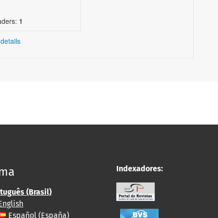
aders:
1
details
Indexadores:
oma
tuguês (Brasil)
English
Español (España)