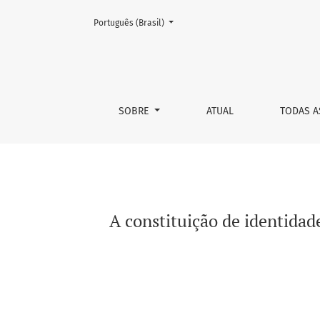
Mudar o idioma. O atual é:
Português (Brasil)
A constituição de identidades médicas no Br
SOBRE
ATUAL
TODAS A
A constituição de identidad