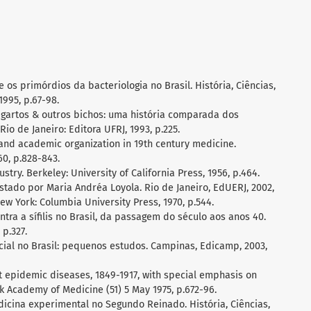
e os primórdios da bacteriologia no Brasil. História, Ciências,
1995, p.67-98.
 lagartos & outros bichos: uma história comparada dos
io de Janeiro: Editora UFRJ, 1993, p.225.
y and academic organization in 19th century medicine.
60, p.828-843.
stry. Berkeley: University of California Press, 1956, p.464.
istado por Maria Andréa Loyola. Rio de Janeiro, EdUERJ, 2002,
 New York: Columbia University Press, 1970, p.544.
ontra a sífilis no Brasil, da passagem do século aos anos 40.
 p.327.
cial no Brasil: pequenos estudos. Campinas, Edicamp, 2003,
nst epidemic diseases, 1849-1917, with special emphasis on
rk Academy of Medicine (51) 5 May 1975, p.672-96.
icina experimental no Segundo Reinado. História, Ciências,