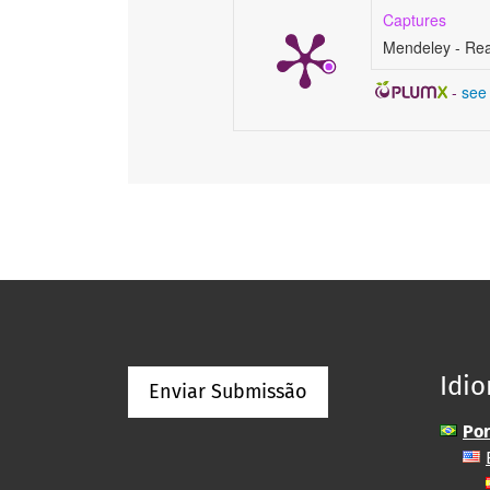
Captures
Mendeley - Re
-
see 
Idi
Enviar Submissão
Por