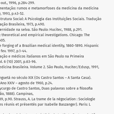
.-out., 1996, p.284-299.
rimentação: rumos e metamorfoses da medicina da medicina
, 1993, p.43-52.
Estrutura Social: A Psicologia das Instituições Sociais. Tradução
zação Brasileira, 1973, p.490.
nidade na selva. São Paulo: Hucitec, 1988, p.291.
: theoretical and empirical investigations. Chicago: The
605.
e forging of a Brazilian medical identity, 1860-1890. Hispanic
fev. 1997, p.1-44.
gração e médicos italianos em São Paulo na Primeira
. 6 (10) 2001, p.63-96.
Medicina Brasileira. Volume 2. São Paulo, Hucitec/Edusp, 1991,
nguetá no século XIX (Os Castro Santos – A Santa Casa).
Ano XXIV – agosto de 1960, p.24.
ycurgo de Castro Santos, Duas palavras sobre a filosofia
ção, 1888). Campinas,
9, p.90. Strauss, A. La trame de la négociation : Sociologie
tes réunis et présentés par Isabelle Baszanger). Paris: L