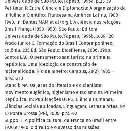
Universidade de São Paulo/Fapesp, 1996a. p.25-39
Petitjean P. Entre Ciência e Diplomacia: A organização da
Influência Científica Francesa na América Latina, 1900-
1940. In: Dantes MAM et al (org.). A ciência nas relações
Brasil-França (1850-1950). São Paulo: Editora
Universidade de São Paulo/Fapesp, 1996b. p.89-120
Prado Junior C. Formação do Brasil Contemporâneo:
colônia. 23ª Ed. São Paulo: Brasiliense, 2006. 390p.
Santos LAC. O pensamento sanitarista na primeira
república. Uma ideologia de construção de
racionalidade. Rio de Janeiro: Campus, 28(2), 1985 –
p.193-210
Stancik MA. Os Jecas do literato e do cientista:
movimento eugênico, higienismo e racismo na Primeira
República. In: Publicações UEPG, Ciência Humanas,
Ciências Sociais aplicadas, Linguagem, Letras e Artes. Nº
13 Ponta Grossa (PR), 2005. p.45-62
Suppo H. A política cultural da França no Brasil entre
1920 e 1940: o direito e o avesso das missões