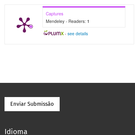
Captures
Mendeley - Readers:
1
-
see details
Enviar Submissão
Idioma