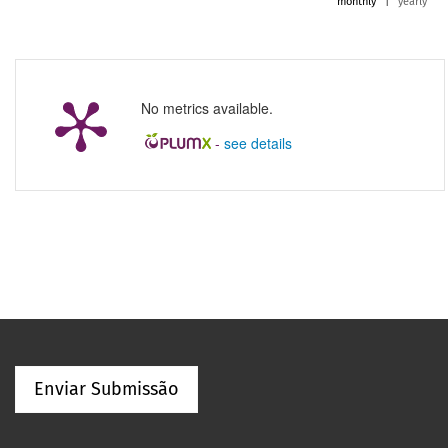
monthly
|
yearly
No metrics available.
-
see details
Enviar Submissão