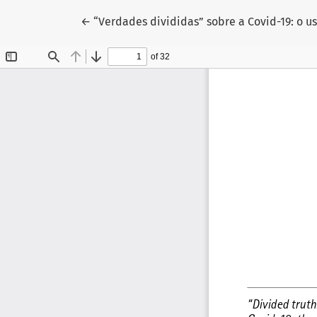
Voltar aos Detalhes do Artigo
←
“Verdades divididas” sobre a Covid-19: o u