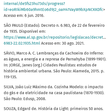
internal/de5fs23hu73ds/progress?
id=eoRIkiMb60a9hmtEo6d9J2_oaH41VayW9bXpNCKKDfc
>
Acesso em: 6 jun. 2016.
SÃO PAULO (Estado). Decreto n. 6.983, de 22 de fevereiro
de 1935. Disponível em:
https://www.al.sp.gov.br/repositorio/legislacao/decreto/1
6983-22.02.1935.html
Acesso em: 30 ago. 2021.
SÁVIO, Marco A. C. Lembranças da Cachoeira do Inferno:
as águas, a energia e a represa de Parnahyba (1899-1901).
In: JORGE, Janes (org.) Cidades Paulistas: estudos de
história ambiental urbana. São Paulo: Alameda, 2015. p.
119-135.
SILVA, João Luiz Máximo da. Cozinha Modelo: o impacto
do gás e da eletricidade na casa paulistana (1870-1930).
São Paulo: Edusp, 2008.
SOUZA, Edgard de. História da Light: primeiros 50 anos.