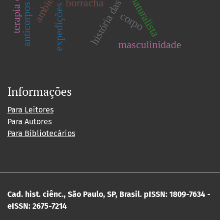
ambiente
naturalista
borracha
expedições
corpo
masculinidade
Informações
Para Leitores
Para Autores
Para Bibliotecários
Cad. hist. ciênc., São Paulo, SP, Brasil.
pISSN: 1809-7634 -
eISSN: 2675-7214