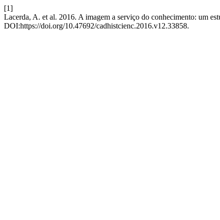
[1]
Lacerda, A. et al. 2016. A imagem a serviço do conhecimento: um estu
DOI:https://doi.org/10.47692/cadhistcienc.2016.v12.33858.