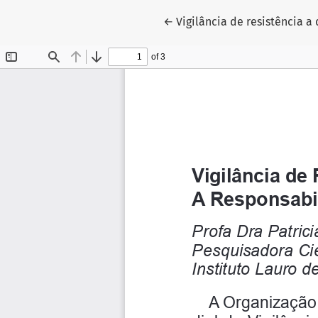
Voltar aos Detalhes do Arti
←
Vigilância de resistência 