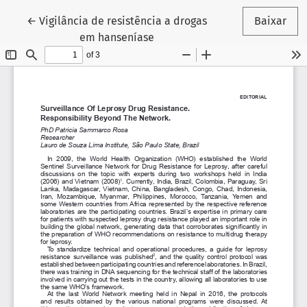
Voltar aos Detalhes do Artigo
←
Vigilância de resistência a drogas
Baixar
em hanseníase