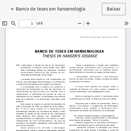
Voltar aos Detalhes do Artigo
←
Banco de teses em hansenologia
Baixar