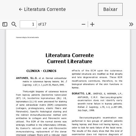
Voltar aos Detalhes do Artigo
←
Literatura Corrente
Baixar