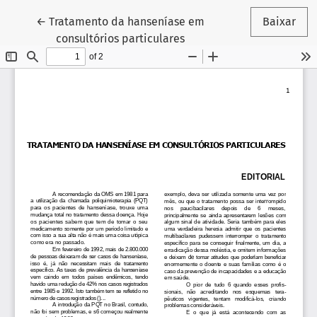
Voltar aos Detalhes do Artigo
←
Tratamento da hanseníase em
Baixar
consultórios particulares