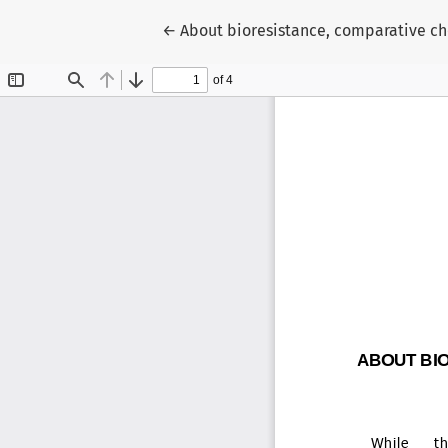
Voltar aos Detalhes do Artigo
←
About bioresistance, comparative ch