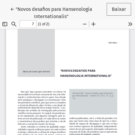
Voltar aos Detalhes do Artigo
←
"Novos desafios para Hansenologia
Baixar
Internationalis"