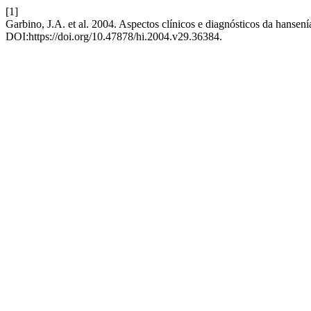
[1]
Garbino, J.A. et al. 2004. Aspectos clínicos e diagnósticos da hansen
DOI:https://doi.org/10.47878/hi.2004.v29.36384.