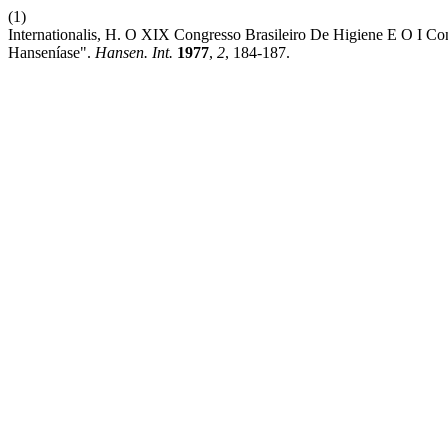
(1)
Internationalis, H. O XIX Congresso Brasileiro De Higiene E O I C
Hanseníase".
Hansen. Int.
1977
,
2
, 184-187.