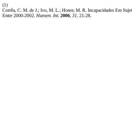
(1)
Corrêa, C. M. de J.; Ivo, M. L.; Honer, M. R. Incapacidades Em Su
Entre 2000-2002.
Hansen. Int.
2006
,
31
, 21-28.