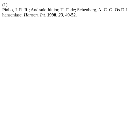
(1)
Pinho, J. R. R.; Andrade Júnior, H. F. de; Schenberg, A. C. G. Os 
hanseníase.
Hansen. Int.
1998
,
23
, 49-52.