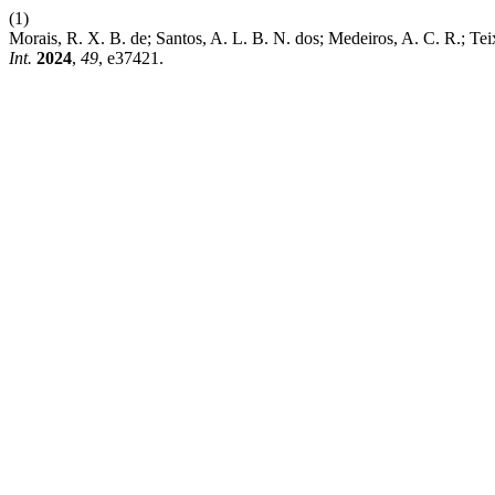
(1)
Morais, R. X. B. de; Santos, A. L. B. N. dos; Medeiros, A. C. R.; T
Int.
2024
,
49
, e37421.