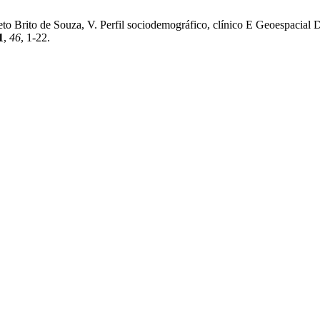
 Nieto Brito de Souza, V. Perfil sociodemográfico, clínico E Geoespac
1
,
46
, 1-22.