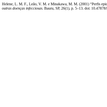
Helene, L. M. F., Leão, V. M. e Minakawa, M. M. (2001) “Perfis epi
outras doenças infecciosas
. Bauru, SP, 26(1), p. 5–13. doi: 10.47878