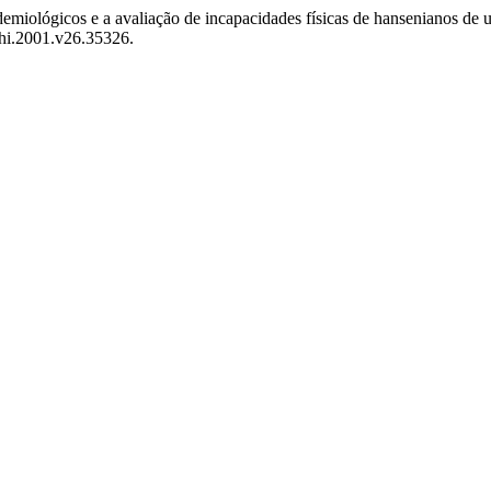
demiológicos e a avaliação de incapacidades físicas de hansenianos d
/hi.2001.v26.35326.