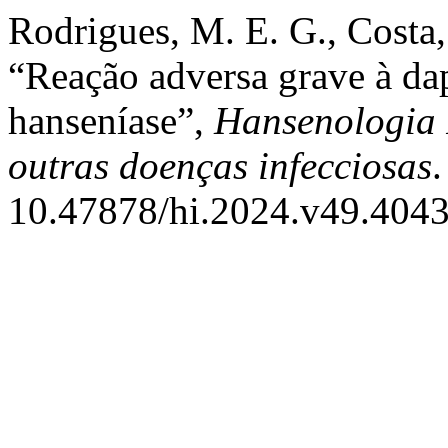
Rodrigues, M. E. G., Costa, 
“Reação adversa grave à da
hanseníase”,
Hansenologia I
outras doenças infecciosas
.
10.47878/hi.2024.v49.4043