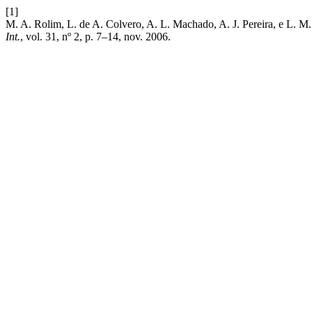
[1]
M. A. Rolim, L. de A. Colvero, A. L. Machado, A. J. Pereira, e L. M.
Int.
, vol. 31, nº 2, p. 7–14, nov. 2006.