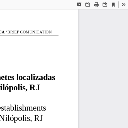
Current
Presentation
Open
Print
Download
To
View
Mode
CA 
/ BRIEF COMUNICATION
tes localizadas
lópolis, RJ
establishments
Nilópolis, RJ