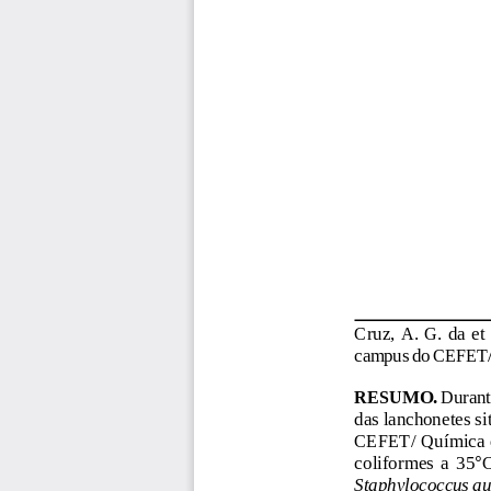
Cruz, A. G. da et
campus do CEFET/Qu
RESUMO. 
Durante
das lanchonetes s
CEFET/ Química de
coliformes  a  35
°
C
Staphylococcus au