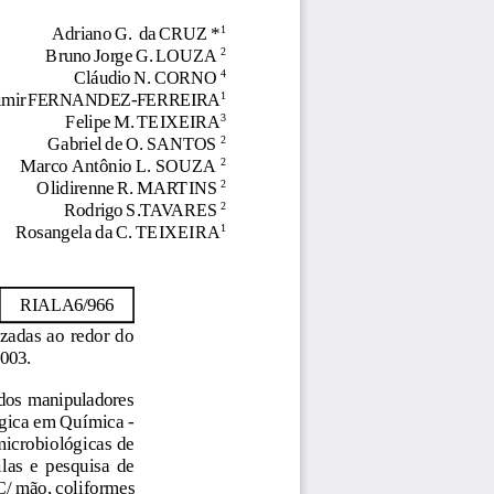
Adriano G.  da CRUZ *
1
 Bruno Jorge G. LOUZA 
2
Cláudio N. CORNO 
4
dimir FERNANDEZ-FERREIRA
1
  Felipe M. TEIXEIRA
3
Gabriel de O. SANTOS 
2
 Marco Antônio L. SOUZA 
2
Olidirenne R. MARTINS 
2
Rodrigo S.TAVARES 
2
 Rosangela da C. TEIXEIRA
1
RIALA6/966
zadas ao redor do
2003.
 dos  manipuladores
ógica em Química -
microbiológicas de
las  e  pesquisa  de
C/ mão, coliformes