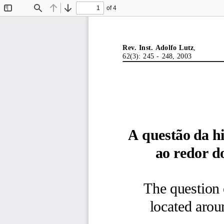
of 4
Toggle
Find
Previous
Next
Sidebar
Rev.  Inst.  Adolfo  Lutz
,
62(3):  245  -  248,  2003
A questão da hi
ao redor d
The question 
located aro