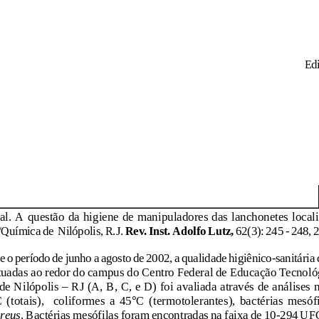
 E
 al. A questão da higiene de manipuladores das lanchonetes locali
ímica de  Nilópolis, R.J.
 Rev. Inst. Adolfo Lutz,
 62(3): 245 - 248, 
 o período de junho a agosto de 2002, a qualidade higiênico-sanitária
ituadas ao redor do campus do Centro Federal de Educação Tecnol
 Nilópolis – RJ (A, B, C, e D) foi avaliada através de análises 
  (totais),    coliformes  a  45
°
C  (termotolerantes),  bactérias  mesófi
reus
. Bactérias mesófilas foram encontradas na faixa de 10-294 UF