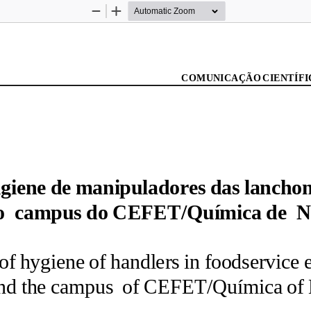
Zoom
Zoom
Out
In
COMUNICAÇÃO CIENTÍFI
giene de manipuladores das lanchone
o  campus do CEFET/Química de  Ni
of hygiene of handlers in foodservice 
und the campus  of CEFET/Química of 