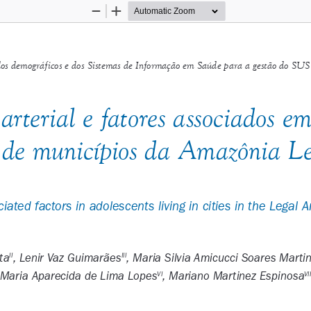
Zoom
Zoom
Out
In
dos demográficos e dos Sistemas de Informação em Saúde para a gestão do SUS
arterial e fatores associados em
s de municípios da Amazônia L
ated factors in adolescents living in cities in the Legal
ta
, Lenir Vaz Guimarães
, Maria Silvia Amicucci Soares Marti
II
III
Maria Aparecida de Lima Lopes
, Mariano Martinez Espinosa
VI
VI