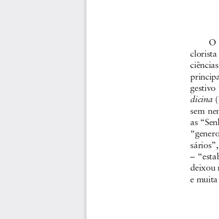
O  
clorista
ciência
principa
gestivo
dicina
 
sem  nen
as “Sen
“generos
sários”, 
– “esta
deixou n
e muita