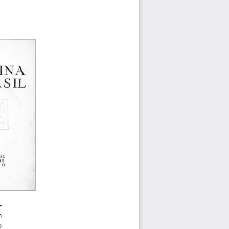
-
m 
o 