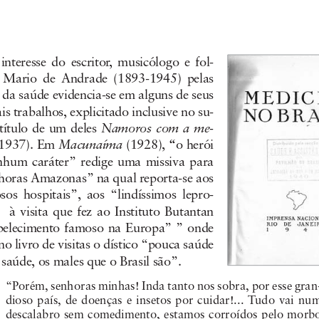
interesse  do  escritor,  musicólogo  e  fol-
  Mario  de  Andrade  (1893-1945)  pelas  
s da saúde evidencia-se em alguns de seus 
is trabalhos, explicitado inclusive no su-
Namoros com a me-
 título de um deles 
Macunaíma
(1937). Em 
(1928),
“
o herói 
hum  caráter”  redige  uma  missiva  para  
horas Amazonas” na qual reporta-se aos 
os  hospitais”,  aos  “lindíssimos  lepro-
   à  visita  que  fez  ao  Instituto  Butantan  
belecimento famoso na Europa” ” onde 
o livro de visitas o dístico “pouca saúde 
 saúde, os males que o Brasil são”.
“Porém, senhoras minhas! Inda tanto nos sobra, por esse gran
dioso país, de doenças e insetos por cuidar!... Tudo vai nu
descalabro sem comedimento, estamos corroídos pelo morb