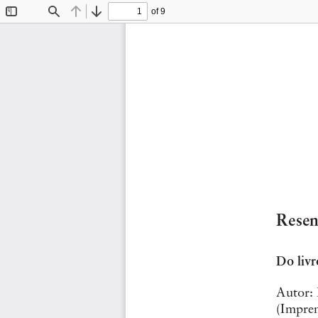
of 9
Toggle
Find
Previous
Next
Sidebar
Rese
Do livr
Autor: 
(Impren